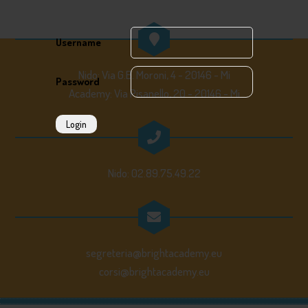
Username
Nido: Via G.B. Moroni, 4 - 20146 - Mi
Password
Academy: Via Pisanello, 20 - 20146 - Mi
Login
Nido: 02.89.75.49.22
segreteria@brightacademy.eu
corsi@brightacademy.eu