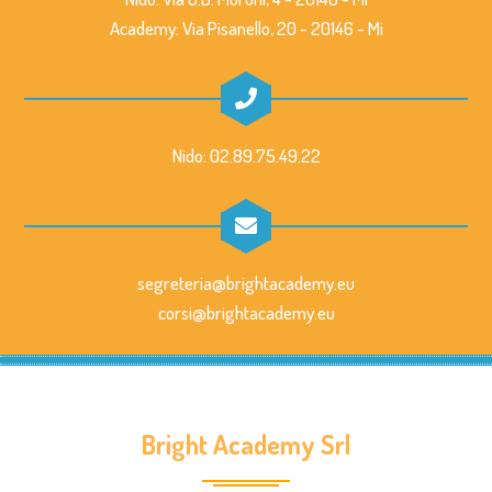
Academy: Via Pisanello, 20 - 20146 - Mi
Nido: 02.89.75.49.22
segreteria@brightacademy.eu
corsi@brightacademy.eu
Bright Academy Srl