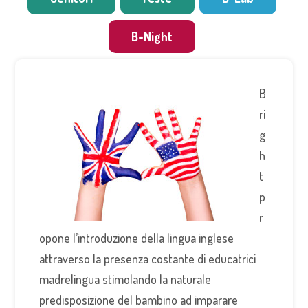
B-Night
B
ri
g
h
t
p
r
opone l’introduzione della lingua inglese
attraverso la presenza costante di educatrici
madrelingua stimolando la naturale
predisposizione del bambino ad imparare