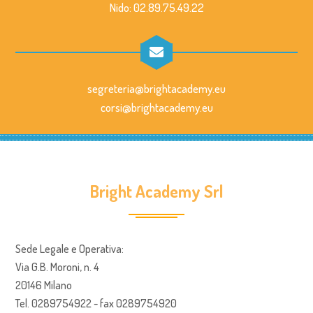
Nido: 02.89.75.49.22
segreteria@brightacademy.eu
corsi@brightacademy.eu
Bright Academy Srl
Sede Legale e Operativa:
Via G.B. Moroni, n. 4
20146 Milano
Tel. 0289754922 - fax 0289754920