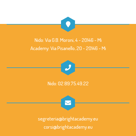
z
n
v
i
e
e
o
n
n
Nido: Via G.B. Moroni, 4 - 20146 - Mi
e
Academy: Via Pisanello, 20 - 20146 - Mi
t
i
Nido: 02.89.75.49.22
segreteria@brightacademy.eu
corsi@brightacademy.eu