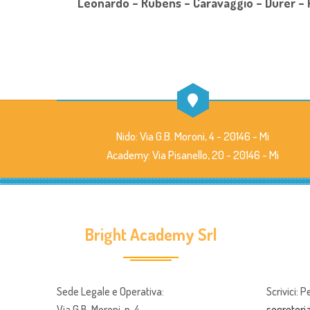
Leonardo – Rubens – Caravaggio – Dürer – 
Nido: Via G.B. Moroni, 4 - 20146 - Mi
Academy: Via Pisanello, 20 - 20146 - Mi
Bright Academy Srl
Sede Legale e Operativa:
Scrivici: P
Via G.B. Moroni, n. 4
segreter