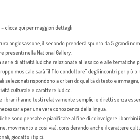
– clicca qui per maggiori dettagli
teratura anglosassone, il secondo prenderà spunto da 5 grandi nom
re presenti nella National Gallery.
erie di attività ludiche relazionate al lessico e alle tematiche pr
gruppo musicale sarà “il filo conduttore” degli incontri per più
ali selezionati rispondono a criteri di: qualità di testo e immagini,
vità culturale e carattere ludico.
che i brani hanno testi relativamente semplici e diretti senza essere
necessaria per una vera conoscenza della lingua.
udiche sono pensate e pianificate al fine di coinvolgere i bambin
e, movimento e così via), considerando anche il carattere cultura
nali, giocattoli tipici.