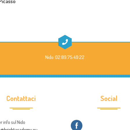
Picasso
Nido: 02.89.75.49.22
Contattaci
Social
er info sul Nido
ia@brightacademy.eu