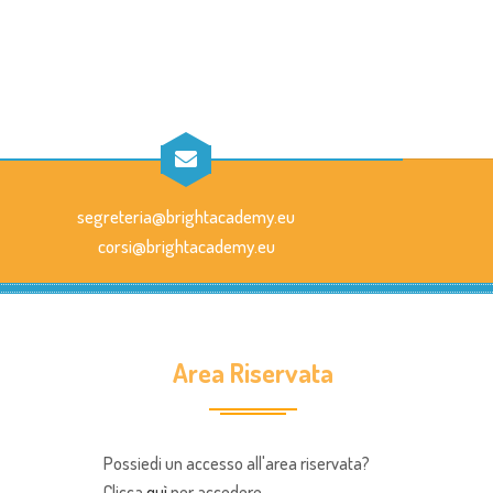
segreteria@brightacademy.eu
corsi@brightacademy.eu
Area Riservata
Possiedi un accesso all'area riservata?
Clicca
quì
per accedere