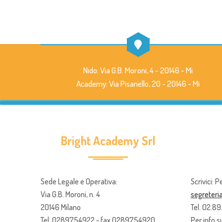
Nido: Via G.B. Moroni, 4 - 20146 - Mi
Academy: Via Pisanello, 20 - 20146 - Mi
Bright Academy Srl
Sede Legale e Operativa:
Scrivici: P
Via G.B. Moroni, n. 4
segreter
20146 Milano
Tel. 02.8
Tel. 0289754922 - fax 0289754920
Per info su