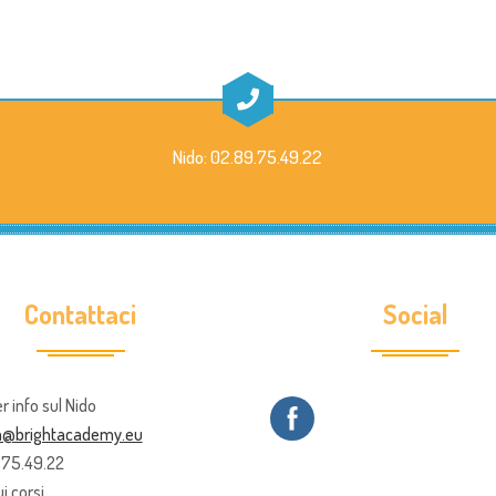
Nido: 02.89.75.49.22
Contattaci
Social
er info sul Nido
ia@brightacademy.eu
9.75.49.22
i corsi