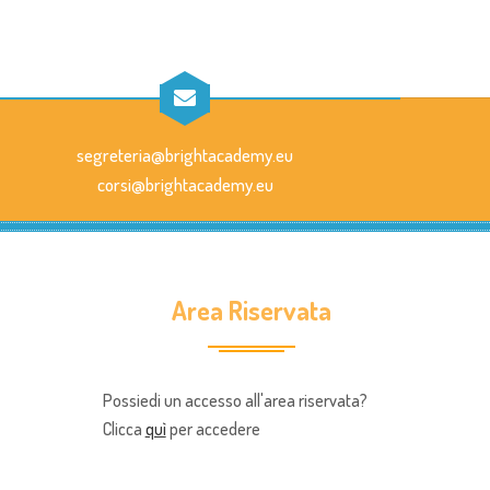
segreteria@brightacademy.eu
corsi@brightacademy.eu
Area Riservata
Possiedi un accesso all'area riservata?
Clicca
quì
per accedere