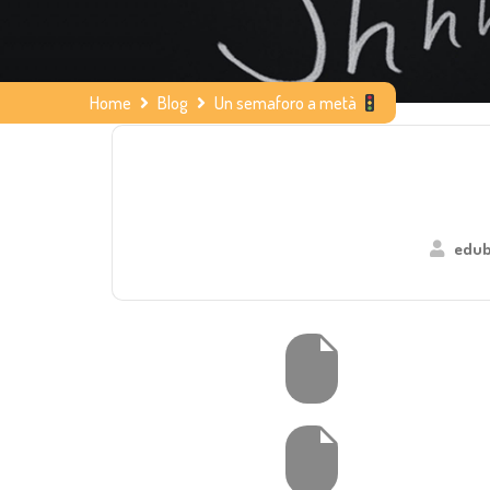
Home
Blog
Un semaforo a metà
edub