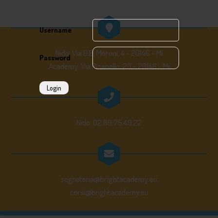
Username
Nido: Via G.B. Moroni, 4 - 20146 - Mi
Password
Academy: Via Pisanello, 20 - 20146 - Mi
Login
Nido: 02.89.75.49.22
segreteria@brightacademy.eu
corsi@brightacademy.eu