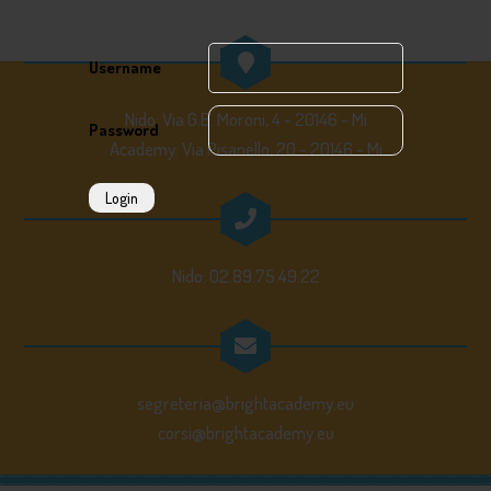
Username
Nido: Via G.B. Moroni, 4 - 20146 - Mi
Password
Academy: Via Pisanello, 20 - 20146 - Mi
Login
Nido: 02.89.75.49.22
segreteria@brightacademy.eu
corsi@brightacademy.eu