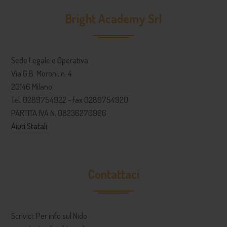
Bright Academy Srl
Sede Legale e Operativa:
Via G.B. Moroni, n. 4
20146 Milano
Tel. 0289754922 - fax 0289754920
PARTITA IVA N. 08236270966
Aiuti Statali
Contattaci
Scrivici: Per info sul Nido