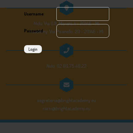
Username
Nido: Via G.B. Moroni, 4 - 20146 - Mi
Password
Academy: Via Pisanello, 20 - 20146 - Mi
Login
Nido: 02.89.75.49.22
segreteria@brightacademy.eu
corsi@brightacademy.eu