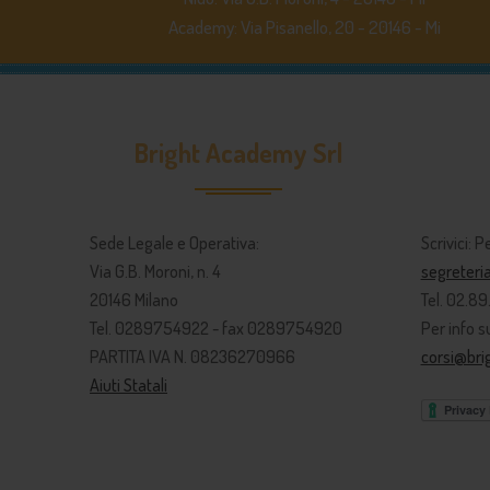
Academy: Via Pisanello, 20 - 20146 - Mi
Bright Academy Srl
Sede Legale e Operativa:
Scrivici: P
Via G.B. Moroni, n. 4
segreter
20146 Milano
Tel. 02.8
Tel. 0289754922 - fax 0289754920
Per info su
PARTITA IVA N. 08236270966
corsi@br
Aiuti Statali