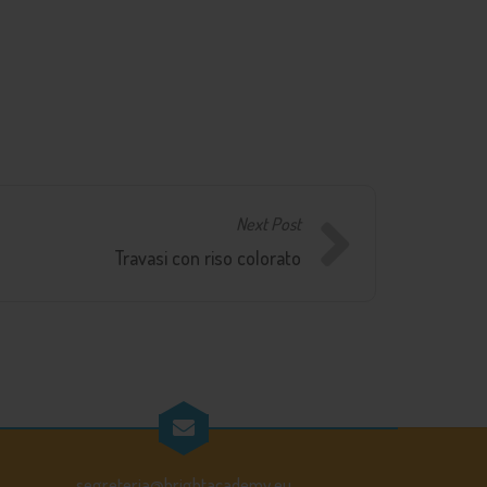
Next Post
Travasi con riso colorato
segreteria@brightacademy.eu