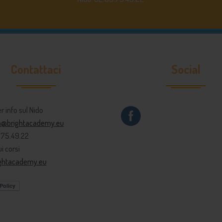
Contattaci
Social
er info sul Nido
ia@brightacademy.eu
9.75.49.22
i corsi
ightacademy.eu