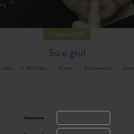
1 Febbraio 2023
Su e giù!
admin
669 Views
0
Likes
No Comments
start
Username