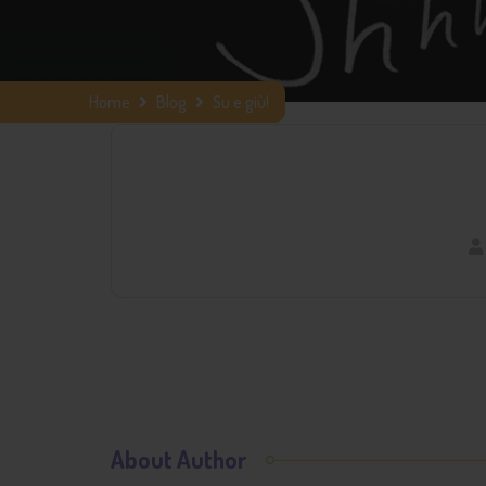
Home
Blog
Su e giù!
About Author