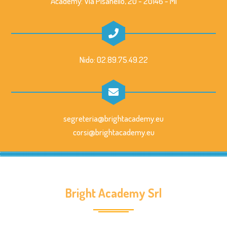
Academy: Via Pisanello, 20 - 20146 - Mi
Nido: 02.89.75.49.22
segreteria@brightacademy.eu
corsi@brightacademy.eu
Bright Academy Srl