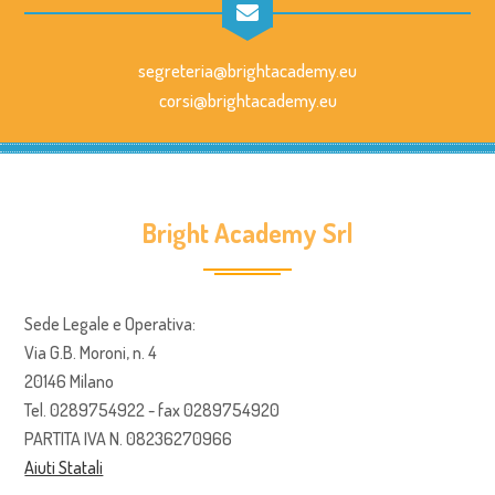
segreteria@brightacademy.eu
corsi@brightacademy.eu
Bright Academy Srl
Sede Legale e Operativa:
Via G.B. Moroni, n. 4
20146 Milano
Tel. 0289754922 - fax 0289754920
PARTITA IVA N. 08236270966
Aiuti Statali