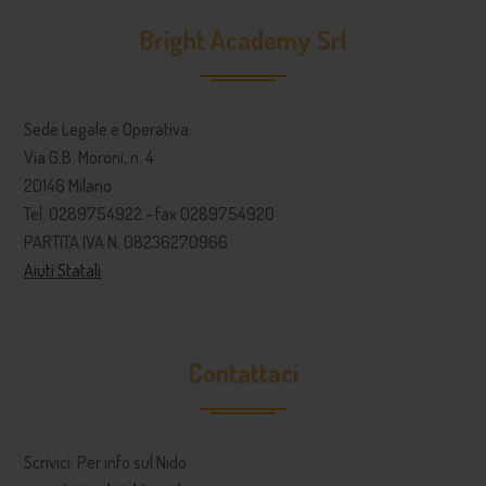
Bright Academy Srl
Sede Legale e Operativa:
Via G.B. Moroni, n. 4
20146 Milano
Tel. 0289754922 - fax 0289754920
PARTITA IVA N. 08236270966
Aiuti Statali
Contattaci
Scrivici: Per info sul Nido