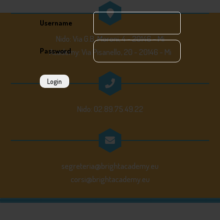
Username
Nido: Via G.B. Moroni, 4 - 20146 - Mi
Password
Academy: Via Pisanello, 20 - 20146 - Mi
Login
Nido: 02.89.75.49.22
segreteria@brightacademy.eu
corsi@brightacademy.eu