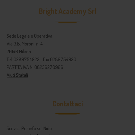
Bright Academy Srl
Sede Legale e Operativa:
Via G.B. Moroni, n. 4
20146 Milano
Tel. 0289754922 - fax 0289754920
PARTITA IVA N. 08236270966
Aiuti Statali
Contattaci
Scrivici: Per info sul Nido