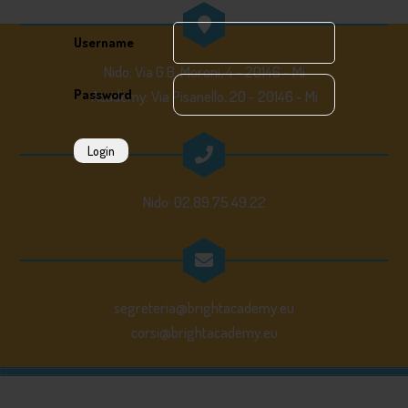
Username
Nido: Via G.B. Moroni, 4 - 20146 - Mi
Password
Academy: Via Pisanello, 20 - 20146 - Mi
Login
Nido: 02.89.75.49.22
segreteria@brightacademy.eu
corsi@brightacademy.eu