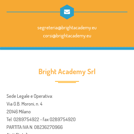
segreteria@brightacademy.eu
corsi@brightacademy.eu
Bright Academy Srl
Sede Legale e Operativa:
Via G.B. Moroni, n. 4
20146 Milano
Tel. 0289754922 - fax 0289754920
PARTITA IVA N. 08236270966