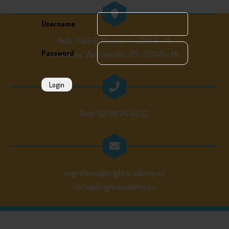
Username
Nido: Via G.B. Moroni, 4 - 20146 - Mi
Password
Academy: Via Pisanello, 20 - 20146 - Mi
Login
Nido: 02.89.75.49.22
segreteria@brightacademy.eu
corsi@brightacademy.eu