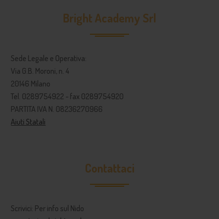
Bright Academy Srl
Sede Legale e Operativa:
Via G.B. Moroni, n. 4
20146 Milano
Tel. 0289754922 - fax 0289754920
PARTITA IVA N. 08236270966
Aiuti Statali
Contattaci
Scrivici: Per info sul Nido