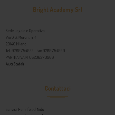
Bright Academy Srl
Sede Legale e Operativa:
Via G.B. Moroni, n. 4
20146 Milano
Tel. 0289754922 - fax 0289754920
PARTITA IVA N. 08236270966
Aiuti Statali
Contattaci
Scrivici: Per info sul Nido