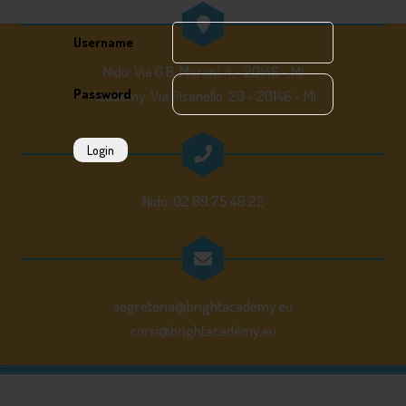
Username
Nido: Via G.B. Moroni, 4 - 20146 - Mi
Password
Academy: Via Pisanello, 20 - 20146 - Mi
Login
Nido: 02.89.75.49.22
segreteria@brightacademy.eu
corsi@brightacademy.eu