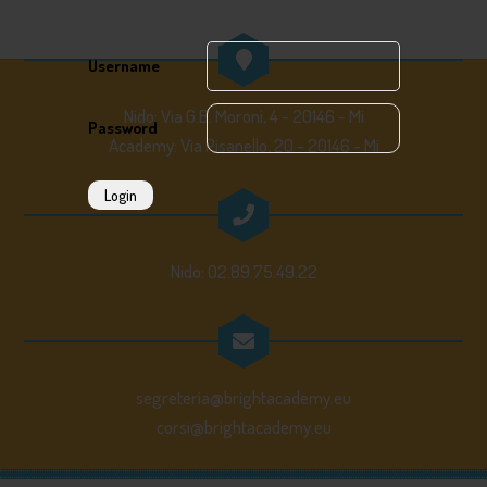
Username
Nido: Via G.B. Moroni, 4 - 20146 - Mi
Password
Academy: Via Pisanello, 20 - 20146 - Mi
Login
Nido: 02.89.75.49.22
segreteria@brightacademy.eu
corsi@brightacademy.eu