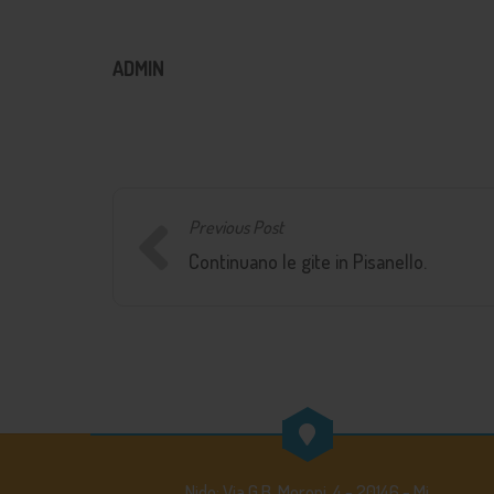
ADMIN
Previous Post
Continuano le gite in Pisanello.
Nido: Via G.B. Moroni, 4 - 20146 - Mi