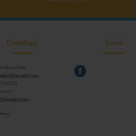
Contattaci
Social
er info sul Nido
ia@brightacademy.eu
9.75.49.22
i corsi
ightacademy.eu