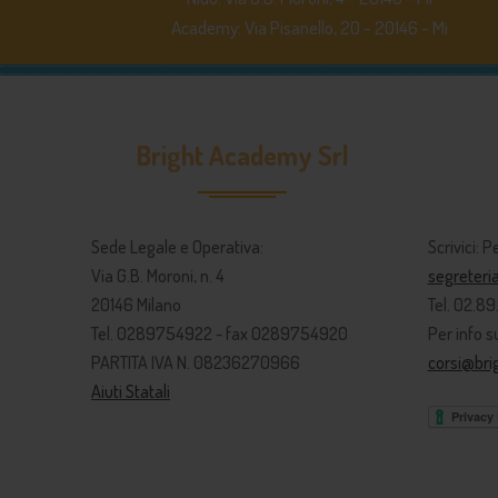
Academy: Via Pisanello, 20 - 20146 - Mi
Bright Academy Srl
Sede Legale e Operativa:
Scrivici: P
Via G.B. Moroni, n. 4
segreter
20146 Milano
Tel. 02.8
Tel. 0289754922 - fax 0289754920
Per info su
PARTITA IVA N. 08236270966
corsi@br
Aiuti Statali