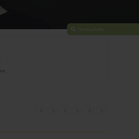
.
ers