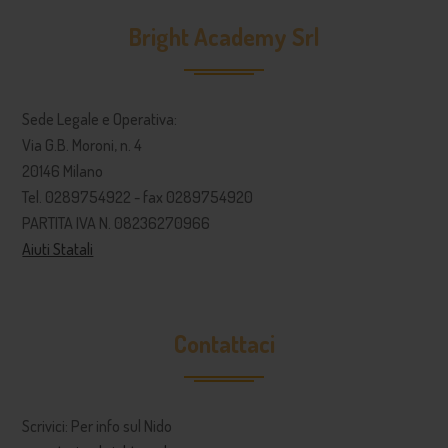
Bright Academy Srl
Sede Legale e Operativa:
Via G.B. Moroni, n. 4
20146 Milano
Tel. 0289754922 - fax 0289754920
PARTITA IVA N. 08236270966
Aiuti Statali
Contattaci
Scrivici: Per info sul Nido