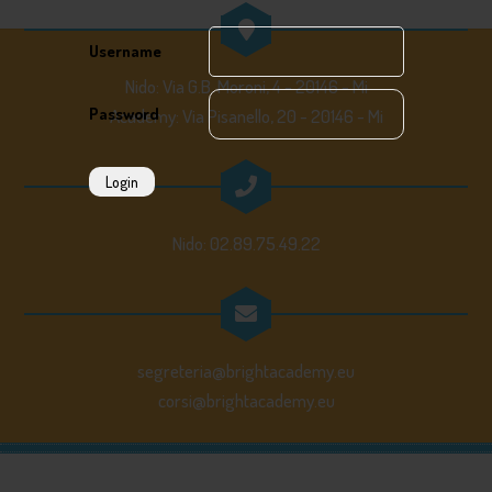
Username
Nido: Via G.B. Moroni, 4 - 20146 - Mi
Password
Academy: Via Pisanello, 20 - 20146 - Mi
Login
Nido: 02.89.75.49.22
segreteria@brightacademy.eu
corsi@brightacademy.eu