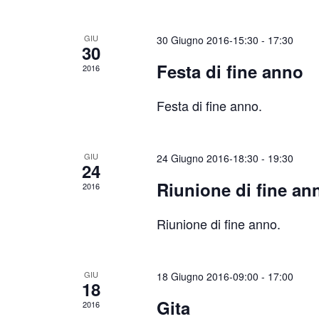
i
o
GIU
30 Giugno 2016-15:30
-
17:30
n
30
a
Festa di fine anno
2016
l
Festa di fine anno.
a
d
a
GIU
24 Giugno 2016-18:30
-
19:30
24
t
Riunione di fine an
2016
a
.
Riunione di fine anno.
GIU
18 Giugno 2016-09:00
-
17:00
18
Gita
2016