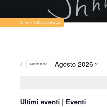
Home
Colloqui prenotati
Agosto 2026
Questo mese
S
e
l
e
Ultimi eventi | Eventi
z