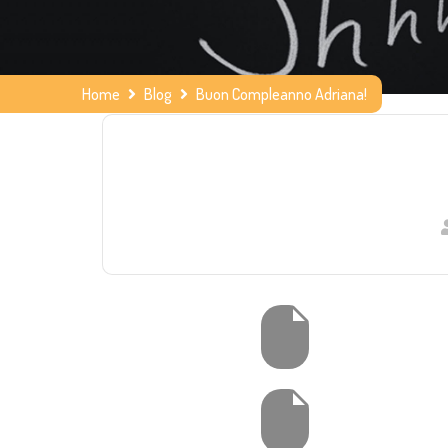
Home
Blog
Buon Compleanno Adriana!