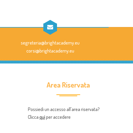
segreteria@brightacademy.eu
corsi@brightacademy.eu
Area Riservata
Possiedi un accesso all'area riservata?
Clicca
quì
per accedere