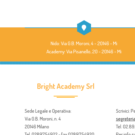
Nido: Via G.B. Moroni, 4 - 20146 - Mi
Academy: Via Pisanello, 20 - 20146 - Mi
Bright Academy Srl
Sede Legale e Operativa:
Scrivici: P
Via G.B. Moroni, n. 4
segreter
20146 Milano
Tel. 02.8
Tel. 0289754922 - fax 0289754920
Per info su