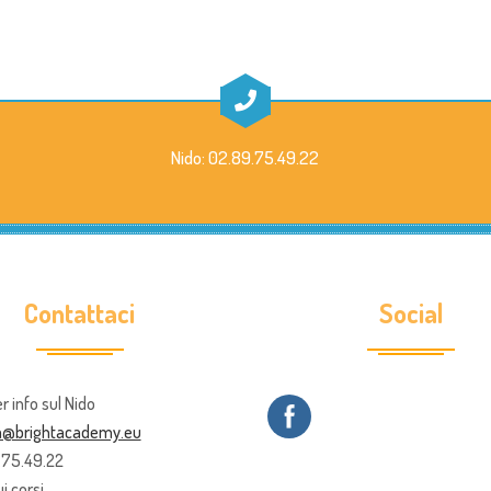
Nido: 02.89.75.49.22
Contattaci
Social
er info sul Nido
ia@brightacademy.eu
9.75.49.22
i corsi