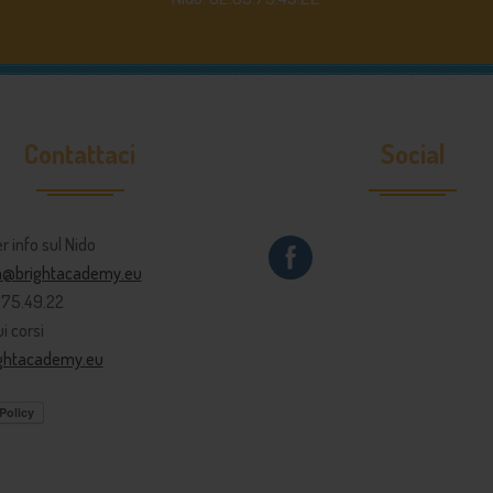
Contattaci
Social
er info sul Nido
ia@brightacademy.eu
9.75.49.22
i corsi
ightacademy.eu