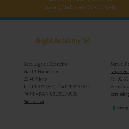
Academy: Via Pisanello, 20 - 20146 - Mi
Bright Academy Srl
Sede Legale e Operativa:
Scrivici: P
Via G.B. Moroni, n. 4
segreter
20146 Milano
Tel. 02.8
Tel. 0289754922 - fax 0289754920
Per info su
PARTITA IVA N. 08236270966
corsi@br
Aiuti Statali