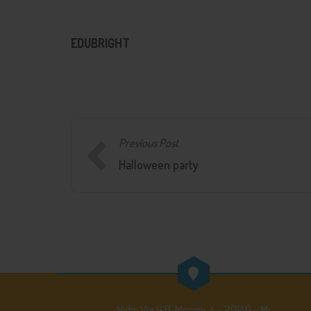
EDUBRIGHT
Previous Post
Halloween party
Nido: Via G.B. Moroni, 4 - 20146 - Mi