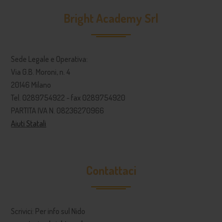
Bright Academy Srl
Sede Legale e Operativa:
Via G.B. Moroni, n. 4
20146 Milano
Tel. 0289754922 - fax 0289754920
PARTITA IVA N. 08236270966
Aiuti Statali
Contattaci
Scrivici: Per info sul Nido