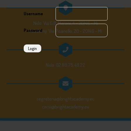
Username
Nido: Via G.B. Moroni, 4 - 20146 - Mi
Password
Academy: Via Pisanello, 20 - 20146 - Mi
Login
Nido: 02.89.75.49.22
segreteria@brightacademy.eu
corsi@brightacademy.eu