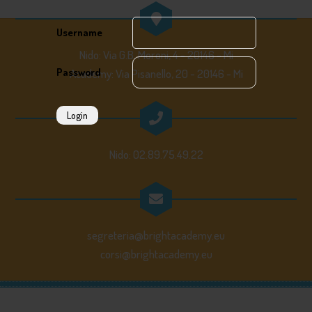
Username
Nido: Via G.B. Moroni, 4 - 20146 - Mi
Password
Academy: Via Pisanello, 20 - 20146 - Mi
Login
Nido: 02.89.75.49.22
segreteria@brightacademy.eu
corsi@brightacademy.eu