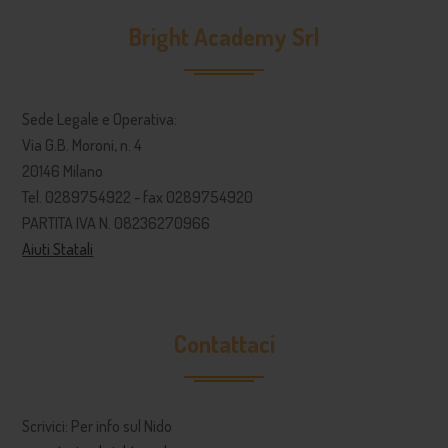
Bright Academy Srl
Sede Legale e Operativa:
Via G.B. Moroni, n. 4
20146 Milano
Tel. 0289754922 - fax 0289754920
PARTITA IVA N. 08236270966
Aiuti Statali
Contattaci
Scrivici: Per info sul Nido