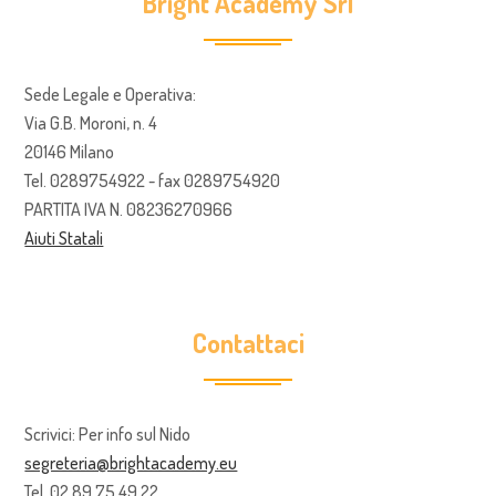
Bright Academy Srl
Sede Legale e Operativa:
Via G.B. Moroni, n. 4
20146 Milano
Tel. 0289754922 - fax 0289754920
PARTITA IVA N. 08236270966
Aiuti Statali
Contattaci
Scrivici: Per info sul Nido
segreteria@brightacademy.eu
Tel. 02.89.75.49.22