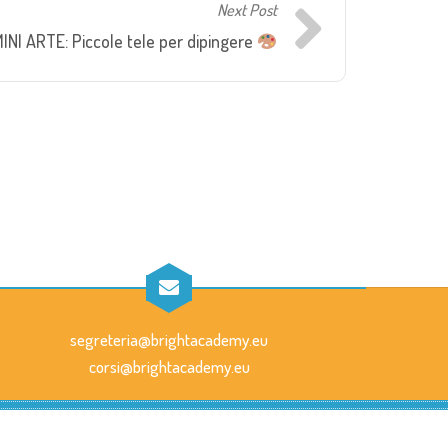
Next Post
INI ARTE: Piccole tele per dipingere
segreteria@brightacademy.eu
corsi@brightacademy.eu